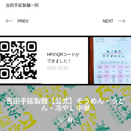
吉田手延製麺一同
PREV
NEXT
HPのQRコードが
イベ
できました！
新し
2021.12.21
2022
吉田手延製麺【公式】そうめん・うど
ん・冷やし中華