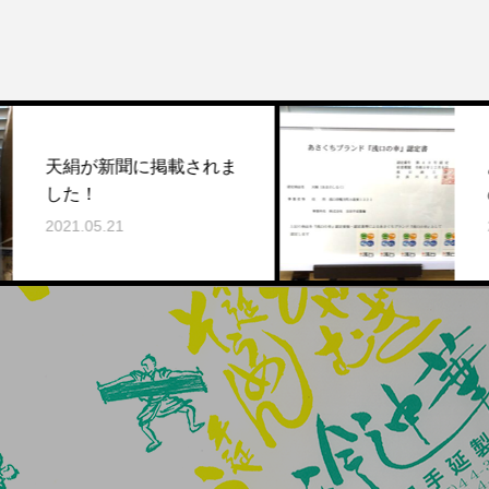
新聞に掲載されま
あさくちブ
の幸」に認
.21
2022.01.15