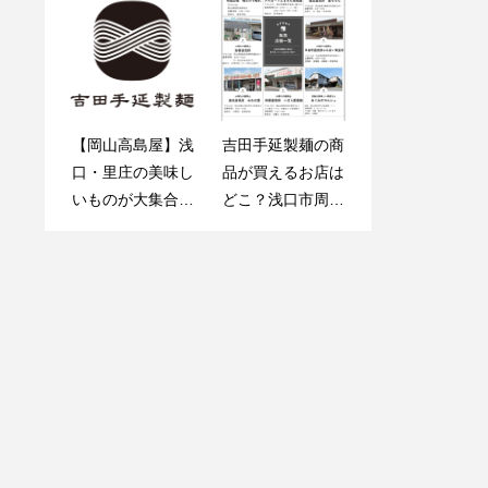
でる３つの秘訣
バチのお好み焼き
よしだの麺便り
【岡山高島屋】浅
吉田手延製麺の商
イベント号発行
口・里庄の美味し
品が買えるお店は
いものが大集合！
どこ？浅口市周辺
「あさくち・さと
の販売店を紹介
しょうフェア」開
催！ ✨