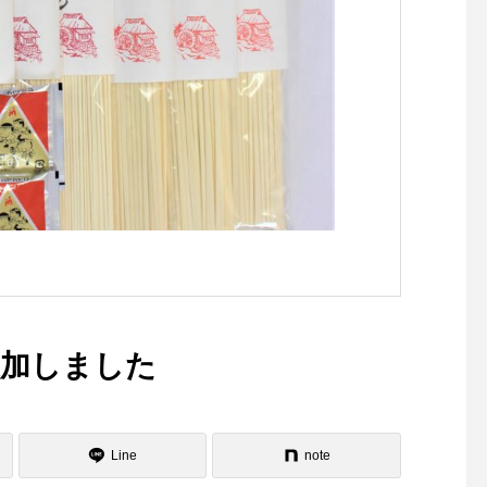
鴨方町の特産品
素麺づくり①
追加しました
Line
note