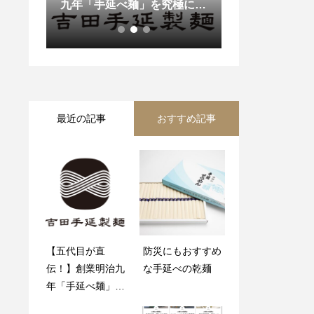
九年「手延べ麺」を究極に美
鴨方町の特産品
味しく茹でる３つの秘訣
最近の記事
おすすめ記事
【五代目が直
あさくちさとしょ
防災にもおすすめ
防災にもおすすめ
伝！】創業明治九
うフェアｉｎ岡山
な手延べの乾麺
な手延べの乾麺
年「手延べ麺」を
高島屋
究極に美味しく茹