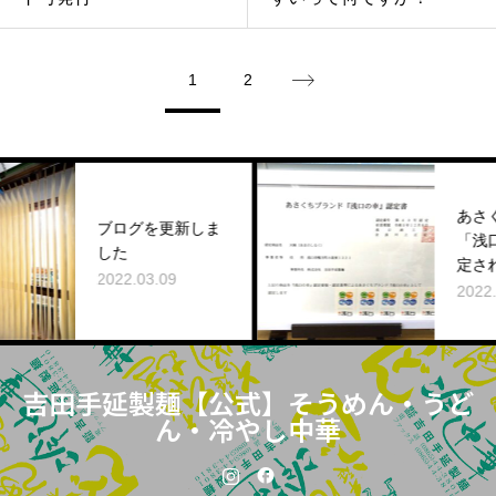
1
2
あさくちブラン
ブログを更新しま
「浅口の幸」に
した
定されました
2022.03.09
2022.01.15
吉田手延製麺【公式】そうめん・うど
ん・冷やし中華