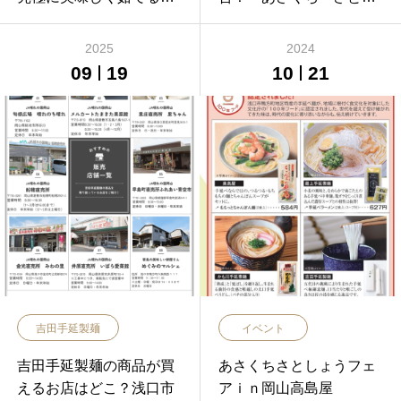
つの秘訣
ょうフェア」開催！ ✨
2025
2024
09
19
10
21
吉田手延製麺
イベント
吉田手延製麺の商品が買
あさくちさとしょうフェ
えるお店はどこ？浅口市
アｉｎ岡山高島屋