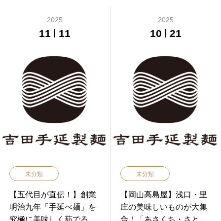
2025
2025
11
11
10
21
未分類
未分類
【五代目が直伝！】創業
【岡山高島屋】浅口・里
明治九年「手延べ麺」を
庄の美味しいものが大集
究極に美味しく茹でる３
合！「あさくち・さとし