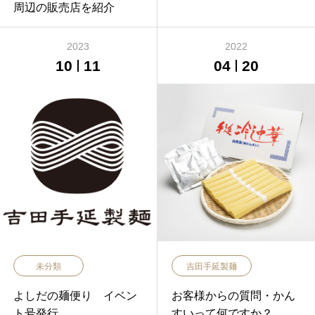
周辺の販売店を紹介
2023
2022
10
11
04
20
未分類
吉田手延製麺
よしだの麺便り イベン
お客様からの質問・かん
ト号発行
すいって何ですか？